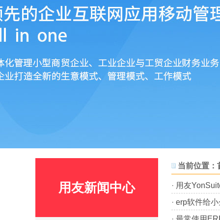
当前位置：
用友新闻中心
·
用友YonS
·
erp软件给
·
最常使用ER