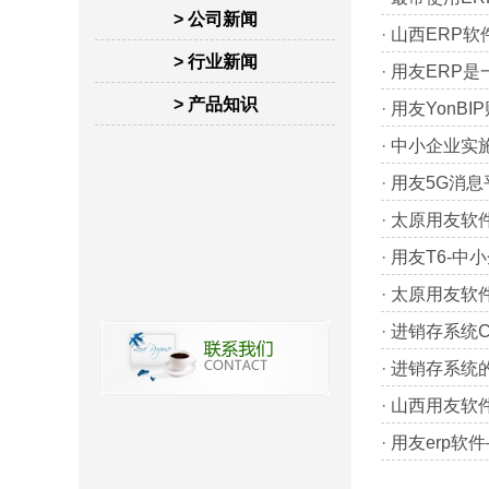
> 公司新闻
·
山西ERP软
> 行业新闻
·
用友ERP
> 产品知识
·
用友YonB
·
中小企业实
·
用友5G消息
·
太原用友软
·
用友T6-中
·
太原用友软
·
进销存系统C
·
进销存系统
·
山西用友软
·
用友erp软