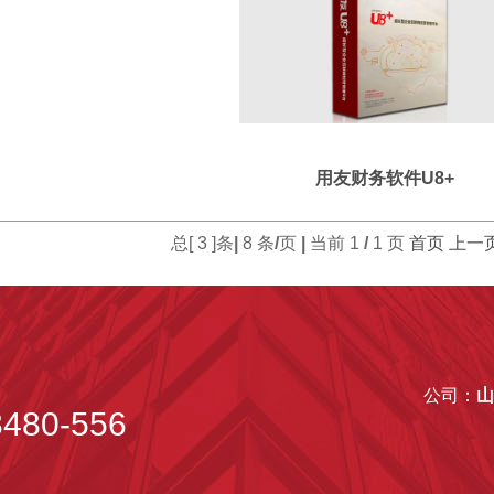
用友财务软件U8+
总[
3
]条
|
8
条
/
页
|
当前
1
/
1
页
首页
上一
公司：
山
480-556